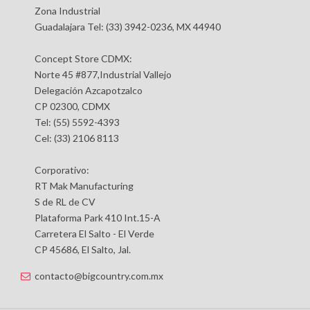
Zona Industrial
Guadalajara Tel: (33) 3942-0236, MX 44940
Concept Store CDMX:
Norte 45 #877,Industrial Vallejo
Delegación Azcapotzalco
CP 02300, CDMX
Tel: (55) 5592-4393
Cel: (33) 2106 8113
Corporativo:
RT Mak Manufacturing
S de RL de CV
Plataforma Park 410 Int.15-A
Carretera El Salto - El Verde
CP 45686, El Salto, Jal.
contacto@bigcountry.com.mx