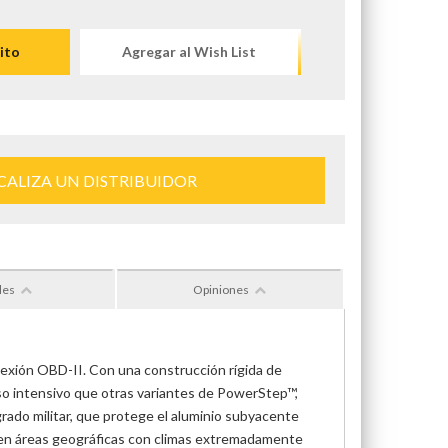
ito
Agregar al Wish List
CALIZA UN DISTRIBUIDOR
les
Opiniones
exión OBD-II. Con una construcción rígida de
so intensivo que otras variantes de PowerStep™,
rado militar, que protege el aluminio subyacente
n en áreas geográficas con climas extremadamente