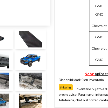
GMC
GMC
Chevrolet
GMC
Chevrolet
GMC
Nota
:
Aplica e
Disponibilidad: 0 en inventario
Shipping:
Inventario Sujeto a d
previo aviso. Para mayor informa
telefónica, chat o al correo co