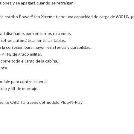
alones y se apagará cuando se retraigan.
da estribo PowerStep Xtreme tiene una capacidad de carga de 600 LB, ¡el
cidad diseñados para entornos extremos
 retrae automáticamente las tablas.
la corrosión para mayor resistencia y durabilidad.
PTFE de grado militar.
orre todo el largo de la cabina.
ante
onible para control manual
culo y kit de montaje.
uerto OBDII a través del módulo Plug-N-Play