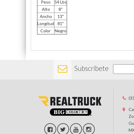
Peso
54 Lbs
Alto
8"
Ancho
13"
Longitud
81"
Color
Negro
Subscríbete
(3
Ca
Zo
Gu
MX