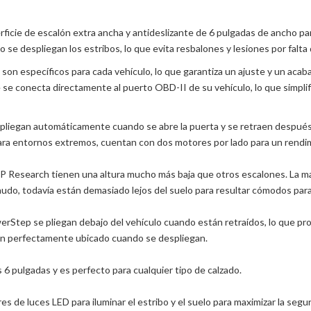
icie de escalón extra ancha y antideslizante de 6 pulgadas de ancho p
se despliegan los estribos, lo que evita resbalones y lesiones por falta d
n específicos para cada vehículo, lo que garantiza un ajuste y un aca
se conecta directamente al puerto OBD-II de su vehículo, lo que simplifi
liegan automáticamente cuando se abre la puerta y se retraen después
para entornos extremos, cuentan con dos motores por lado para un rendi
esearch tienen una altura mucho más baja que otros escalones. La mayo
nudo, todavía están demasiado lejos del suelo para resultar cómodos par
werStep se pliegan debajo del vehículo cuando están retraídos, lo que pro
lón perfectamente ubicado cuando se despliegan.
 6 pulgadas y es perfecto para cualquier tipo de calzado.
de luces LED para iluminar el estribo y el suelo para maximizar la segurid