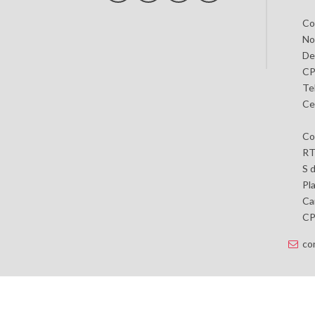
Co
No
De
CP
Te
Ce
Co
RT
S 
Pl
Car
CP 
co