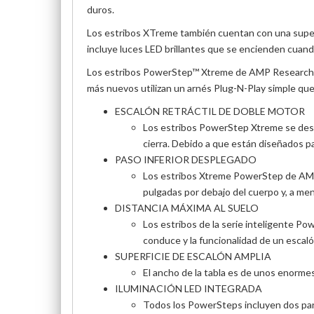
duros.
Los estribos XTreme también cuentan con una superf
incluye luces LED brillantes que se encienden cuando 
Los estribos PowerStep™ Xtreme de AMP Research so
más nuevos utilizan un arnés Plug-N-Play simple que 
ESCALÓN RETRÁCTIL DE DOBLE MOTOR
Los estribos PowerStep Xtreme se desp
cierra. Debido a que están diseñados 
PASO INFERIOR DESPLEGADO
Los estribos Xtreme PowerStep de AMP R
pulgadas por debajo del cuerpo y, a me
DISTANCIA MÁXIMA AL SUELO
Los estribos de la serie inteligente Po
conduce y la funcionalidad de un esca
SUPERFICIE DE ESCALÓN AMPLIA
El ancho de la tabla es de unos enormes
ILUMINACIÓN LED INTEGRADA
Todos los PowerSteps incluyen dos pares 