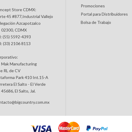
Promociones
ncept Store CDMX:
Portal para Distribuidores
rte 45 #877,Industrial Vallejo
Bolsa de Trabajo
legación Azcapotzalco
 02300, CDMX
l: (55) 5592-4393
l: (33) 2106 8113
rporativo:
 Mak Manufacturing
de RL de CV
ataforma Park 410 Int.15-A
retera El Salto - El Verde
45686, El Salto, Jal.
ntacto@bigcountry.com.mx