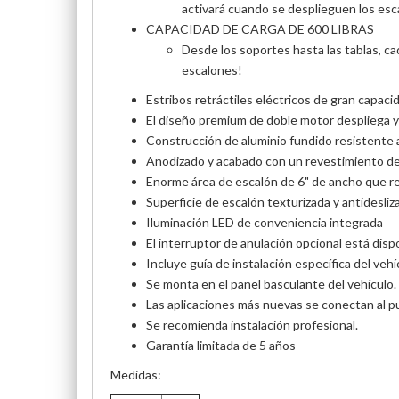
activará cuando se desplieguen los esc
CAPACIDAD DE CARGA DE 600 LIBRAS
Desde los soportes hasta las tablas, ca
escalones!
Estribos retráctiles eléctricos de gran capa
El diseño premium de doble motor despliega y
Construcción de aluminio fundido resistente a 
Anodizado y acabado con un revestimiento de 
Enorme área de escalón de 6" de ancho que rec
Superficie de escalón texturizada y antidesliz
Iluminación LED de conveniencia integrada
El interruptor de anulación opcional está disp
Incluye guía de instalación específica del vehí
Se monta en el panel basculante del vehículo.
Las aplicaciones más nuevas se conectan al p
Se recomienda instalación profesional.
Garantía limitada de 5 años
Medidas: