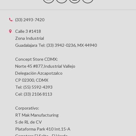
(33) 2493-7420
Calle 3 #1418
Zona Industrial
Guadalajara Tel: (33) 3942-0236, MX 44940
Concept Store CDMX:
Norte 45 #877,Industrial Vallejo
Delegación Azcapotzalco
CP 02300, CDMX
Tel: (55) 5592-4393
Cel: (33) 2106 8113
Corporativo:
RT Mak Manufacturing
S de RL de CV
Plataforma Park 410 Int.15-A
Carretera El Salto - El Verde