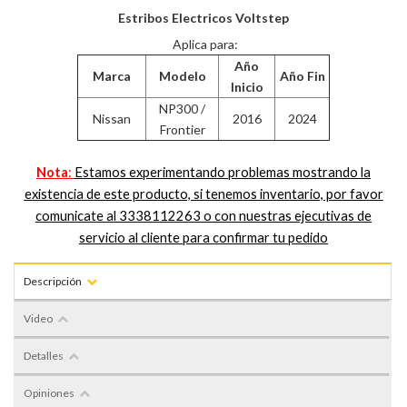
Estribos Electricos Voltstep
Aplica para:
Año
Marca
Modelo
Año Fin
Inicio
NP300 /
Nissan
2016
2024
Frontier
Nota
:
Estamos experimentando problemas mostrando la
existencia de este producto, si tenemos inventario, por favor
comunicate al 3338112263 o con nuestras ejecutivas de
servicio al cliente para confirmar tu pedido
Descripción
Video
Detalles
Opiniones