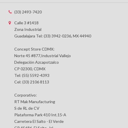
(33) 2493-7420
Calle 3 #1418
Zona Industrial
Guadalajara Tel: (33) 3942-0236, MX 44940
Concept Store CDMX:
Norte 45 #877,Industrial Vallejo
Delegación Azcapotzalco
CP 02300, CDMX
Tel: (55) 5592-4393
Cel: (33) 2106 8113
Corporativo:
RT Mak Manufacturing
S de RL de CV
Plataforma Park 410 Int.15-A
Carretera El Salto - El Verde
CP 45686, El Salto, Jal.