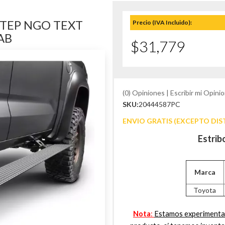
STEP NGO TEXT
Precio (IVA Incluido):
AB
$31,779
(0) Opiniones | Escribir mi Opinio
SKU:
20444587PC
ENVIO GRATIS (EXCEPTO DIS
Estrib
Marca
Toyota
Nota
:
Estamos experimentan