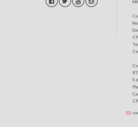
MX
Co
No
De
CP
Te
Ce
Co
RT
S 
Pl
Car
CP 
co