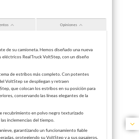
entos
Opiniones
frute de su camioneta. Hemos diseñado una nueva
os eléctricos RealTruck VoltStep, con un diseño
sistema de estribos más completo. Con potentes
 del VoltStep se despliegan y retraen
tStep, que colocan los estribos en su posición para
riores, conservando las líneas elegantes de la
nte recubrimiento en polvo negro texturizado
 las inclemencias del tiempo.
anieve, garantizando un funcionamiento fiable
eradas, protegiendo su VoltStep y a sus pasajeros.