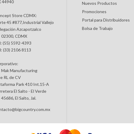
 44940
Nuevos Productos
Promociones
ncept Store CDMX:
Portal para Distribuidores
rte 45 #877,Industrial Vallejo
Bolsa de Trabajo
legación Azcapotzalco
 02300, CDMX
l: (55) 5592-4393
l: (33) 2106 8113
rporativo:
 Mak Manufacturing
de RL de CV
ataforma Park 410 Int.15-A
retera El Salto - El Verde
45686, El Salto, Jal.
ntacto@bigcountry.com.mx