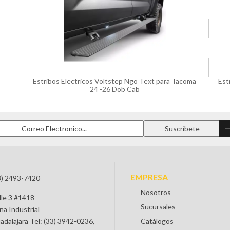
Estribos Electricos Voltstep Ngo Text para Tacoma
Est
24 -26 Dob Cab
EMPRESA
3) 2493-7420
Nosotros
lle 3 #1418
Sucursales
na Industrial
adalajara Tel: (33) 3942-0236,
Catálogos