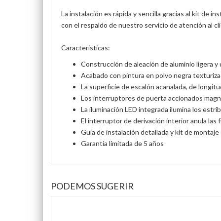
La instalación es rápida y sencilla gracias al kit de
con el respaldo de nuestro servicio de atención al cli
Caracteristicas:
Construcción de aleación de aluminio ligera y d
Acabado con pintura en polvo negra texturizad
La superficie de escalón acanalada, de longitud
Los interruptores de puerta accionados mag
La iluminación LED integrada ilumina los estri
El interruptor de derivación interior anula las
Guía de instalación detallada y kit de montaje 
Garantía limitada de 5 años
PODEMOS SUGERIR