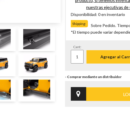
producto, si tenemos invent
nuestras ejecutivas de 
Disponibilidad: 0 en inventario
Shipping:
Sobre Pedido. Tiempo
*El tiempo puede variar dependi
Cant:
Agregar al Carr
LO