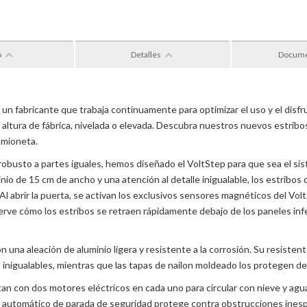
o
Detalles
Docum
n fabricante que trabaja continuamente para optimizar el uso y el dis
la altura de fábrica, nivelada o elevada. Descubra nuestros nuevos estrib
camioneta.
 robusto a partes iguales, hemos diseñado el VoltStep para que sea el 
nio de 15 cm de ancho y una atención al detalle inigualable, los estribos
 Al abrir la puerta, se activan los exclusivos sensores magnéticos del Vol
erve cómo los estribos se retraen rápidamente debajo de los paneles infe
n una aleación de aluminio ligera y resistente a la corrosión. Su resiste
o inigualables, mientras que las tapas de nailon moldeado los protegen de
an con dos motores eléctricos en cada uno para circular con nieve y agu
a automático de parada de seguridad protege contra obstrucciones inesp