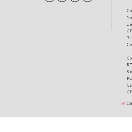
Co
No
De
CP
Te
Ce
Co
RT
S 
Pl
Car
CP 
co