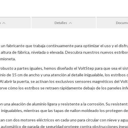
o
Detalles
Docum
n fabricante que trabaja continuamente para optimizar el uso y el dis
la altura de fábrica, nivelada o elevada. Descubra nuestros nuevos estrib
camioneta.
 robusto a partes iguales, hemos diseñado el VoltStep para que sea el 
nio de 15 cm de ancho y una atención al detalle inigualable, los estribos
 Al abrir la puerta, se activan los exclusivos sensores magnéticos del Vol
erve cómo los estribos se retraen rápidamente debajo de los paneles infe
n una aleación de aluminio ligera y resistente a la corrosión. Su resiste
o inigualables, mientras que las tapas de nailon moldeado los protegen de
an con dos motores eléctricos en cada uno para circular con nieve y agu
a automático de parada de seguridad protege contra obstrucciones inesp