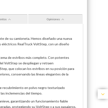
entos
Opiniones
frute de su camioneta. Hemos diseñado una nueva
os eléctricos RealTruck VoltStep, con un diseño
sistema de estribos más completo. Con potentes
 del VoltStep se despliegan y retraen
tStep, que colocan los estribos en su posición para
riores, conservando las líneas elegantes de la
nte recubrimiento en polvo negro texturizado
 las inclemencias del tiempo.
anieve, garantizando un funcionamiento fiable
eradas, protegiendo su VoltStep y a sus pasajeros.