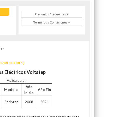
Preguntas Frecuentes
Terminos y Condiciones
n »
TRIBUIDORES)
os Eléctricos Voltstep
Aplica para:
Año
Modelo
Año Fin
Inicio
Sprinter
2008
2024