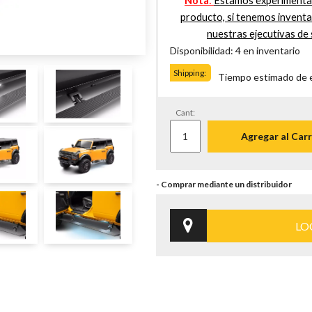
Nota
:
Estamos experimentan
producto, si tenemos invent
nuestras ejecutivas de 
Disponibilidad: 4 en inventario
Shipping:
Tiempo estimado de en
Cant:
Agregar al Carr
LO