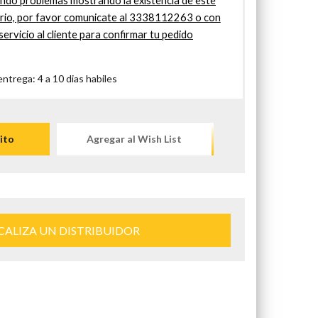
do problemas mostrando la existencia de este
ario, por favor comunicate al 3338112263 o con
servicio al cliente para confirmar tu pedido
trega: 4 a 10 dias habiles
ito
Agregar al Wish List
CALIZA UN DISTRIBUIDOR