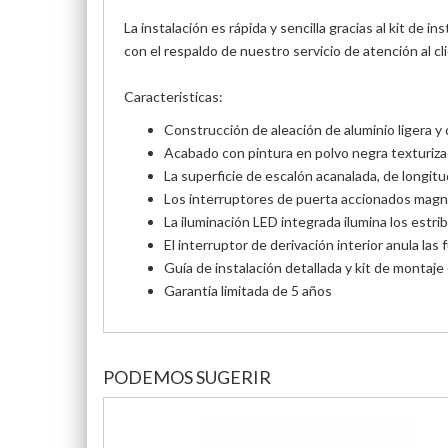
La instalación es rápida y sencilla gracias al kit de
con el respaldo de nuestro servicio de atención al cli
Caracteristicas:
Construcción de aleación de aluminio ligera y d
Acabado con pintura en polvo negra texturizad
La superficie de escalón acanalada, de longitud
Los interruptores de puerta accionados mag
La iluminación LED integrada ilumina los estri
El interruptor de derivación interior anula las
Guía de instalación detallada y kit de montaje 
Garantía limitada de 5 años
PODEMOS SUGERIR