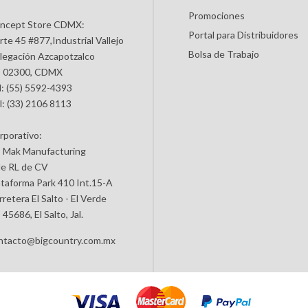
Promociones
ncept Store CDMX:
Portal para Distribuidores
rte 45 #877,Industrial Vallejo
Bolsa de Trabajo
legación Azcapotzalco
 02300, CDMX
l: (55) 5592-4393
l: (33) 2106 8113
rporativo:
 Mak Manufacturing
de RL de CV
ataforma Park 410 Int.15-A
retera El Salto - El Verde
45686, El Salto, Jal.
ntacto@bigcountry.com.mx