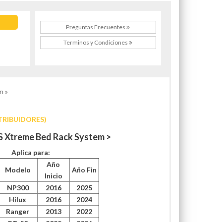
Preguntas Frecuentes
Terminos y Condiciones
n »
TRIBUIDORES)
S Xtreme Bed Rack System >
Aplica para:
Año
Modelo
Año Fin
Inicio
NP300
2016
2025
Hilux
2016
2024
Ranger
2013
2022