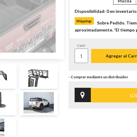
Mazda
Disponibilidad: 0 en inventario
Shipping:
Sobre Pedido. Tiem
aproximadamente. *El tiempo 
Cant:
Agregar al Carr
LO