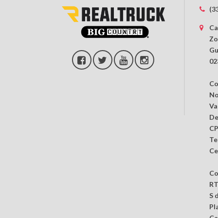
(3
Ca
Zo
Gu
02
Co
No
Va
De
CP
Te
Ce
Co
RT
S 
Pl
Ca