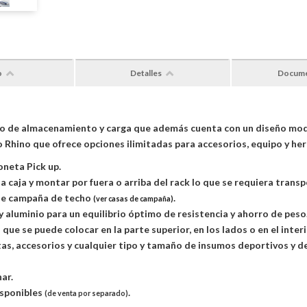
o
Detalles
Docum
to de almacenamiento y carga que además cuenta con un diseño mode
o Rhino que ofrece opciones ilimitadas para accesorios, equipo y he
oneta Pick up.
la caja y montar por fuera o arriba del rack lo que se requiera transp
 de campaña de techo
.
(ver casas de campaña)
aluminio para un equilibrio óptimo de resistencia y ahorro de peso
que se puede colocar en la parte superior, en los lados o en el inter
as, accesorios y cualquier tipo y tamaño de insumos deportivos y de 
ar.
isponibles
.
(de venta por separado)