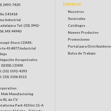
EMPRESA
3) 2493-7420
Nosotros
lle 3 #1418
Sucursales
na Industrial
adalajara Tel: (33) 3942-
Catálogos
36, MX 44940
Nuevos Productos
Promociones
ncept Store CDMX:
Portal para Distribuidore
rte 45 #877,Industrial
Bolsa de Trabajo
llejo
legación Azcapotzalco
 02300, CDMX
l: (55) 5592-4393
l: (33) 2106 8113
rporativo:
 Mak Manufacturing
de RL de CV
ataforma Park 410 Int.15-A
rretera El Salto - El Verde