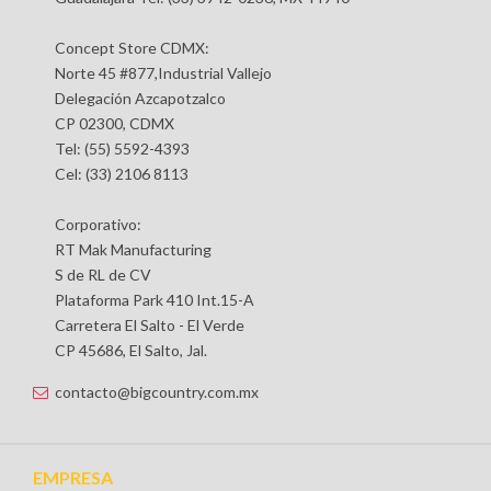
Concept Store CDMX:
Norte 45 #877,Industrial Vallejo
Delegación Azcapotzalco
CP 02300, CDMX
Tel: (55) 5592-4393
Cel: (33) 2106 8113
Corporativo:
RT Mak Manufacturing
S de RL de CV
Plataforma Park 410 Int.15-A
Carretera El Salto - El Verde
CP 45686, El Salto, Jal.
contacto@bigcountry.com.mx
EMPRESA