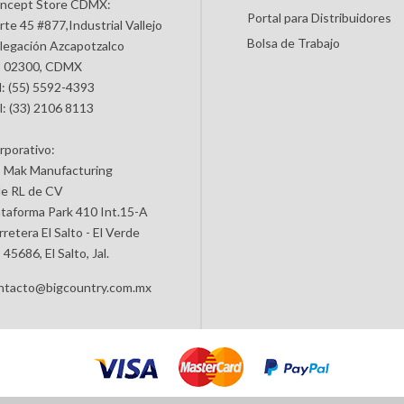
ncept Store CDMX:
Portal para Distribuidores
rte 45 #877,Industrial Vallejo
Bolsa de Trabajo
legación Azcapotzalco
 02300, CDMX
l: (55) 5592-4393
l: (33) 2106 8113
rporativo:
 Mak Manufacturing
de RL de CV
ataforma Park 410 Int.15-A
retera El Salto - El Verde
45686, El Salto, Jal.
ntacto@bigcountry.com.mx