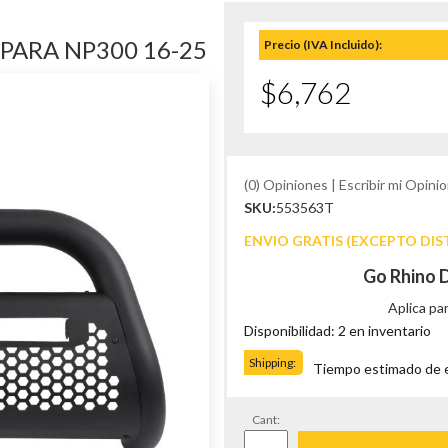
 PARA NP300 16-25
Precio (IVA Incluido):
$6,762
(0) Opiniones | Escribir mi Opinio
SKU:
553563T
ENVIO GRATIS (EXCEPTO DIS
Go Rhino 
Aplica pa
Disponibilidad: 2 en inventario
Shipping:
Tiempo estimado de en
Cant: