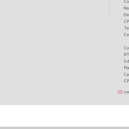
Co
No
De
CP
Te
Ce
Co
RT
S 
Pl
Car
CP 
co