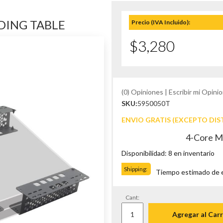
DING TABLE
Precio (IVA Incluido):
$3,280
(0) Opiniones | Escribir mi Opinio
SKU:
5950050T
ENVIO GRATIS (EXCEPTO DIS
4-Core Mo
Disponibilidad: 8 en inventario
Shipping:
Tiempo estimado de en
Cant:
Agregar al Carr