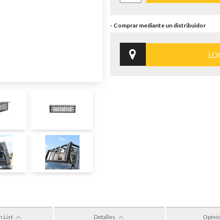
LO
n List
Detalles
Opini