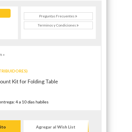
Preguntas Frecuentes
Terminos y Condiciones
n »
TRIBUIDORES)
unt Kit for Folding Table
trega: 4 a 10 dias habiles
ito
Agregar al Wish List