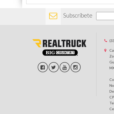
Subscríbete
(3
Ca
Zo
Gu
MX
Co
No
De
CP
Te
Ce