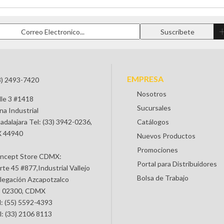
EMPRESA
3) 2493-7420
Nosotros
lle 3 #1418
Sucursales
na Industrial
adalajara Tel: (33) 3942-0236,
Catálogos
 44940
Nuevos Productos
Promociones
ncept Store CDMX:
Portal para Distribuidores
rte 45 #877,Industrial Vallejo
Bolsa de Trabajo
legación Azcapotzalco
 02300, CDMX
l: (55) 5592-4393
l: (33) 2106 8113