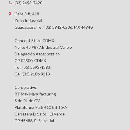
(33) 2493-7420
Calle 3 #1418
Zona Industrial
Guadalajara Tel: (33) 3942-0236, MX 44940
Concept Store CDMX:
Norte 45 #877,Industrial Vallejo
Delegación Azcapotzalco
CP 02300, CDMX
Tel: (55) 5592-4393
Cel: (33) 2106 8113
Corporativo:
RT Mak Manufacturing
S de RL de CV
Plataforma Park 410 Int.15-A
Carretera El Salto - El Verde
CP 45686, El Salto, Jal.