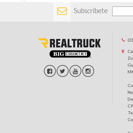
Subscríbete
(3
Ca
Zo
Gu
MX
Co
No
De
CP
Te
Ce