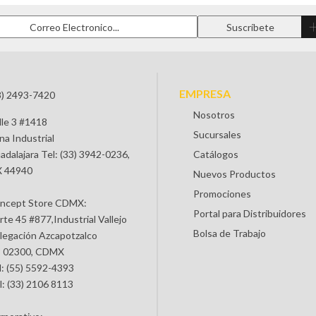
EMPRESA
3) 2493-7420
Nosotros
lle 3 #1418
Sucursales
na Industrial
adalajara Tel: (33) 3942-0236,
Catálogos
 44940
Nuevos Productos
Promociones
ncept Store CDMX:
Portal para Distribuidores
rte 45 #877,Industrial Vallejo
Bolsa de Trabajo
legación Azcapotzalco
 02300, CDMX
l: (55) 5592-4393
l: (33) 2106 8113