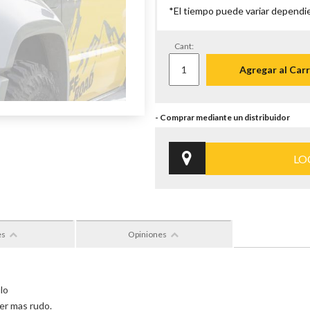
*El tiempo puede variar dependi
Cant:
Agregar al Carr
LO
es
Opiniones
ulo
ver mas rudo.