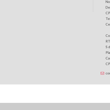
No
De
CP
Te
Ce
Co
RT
S 
Pl
Car
CP 
co