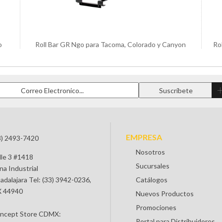
o
Roll Bar GR Ngo para Tacoma, Colorado y Canyon
Ro
EMPRESA
3) 2493-7420
Nosotros
lle 3 #1418
Sucursales
na Industrial
adalajara Tel: (33) 3942-0236,
Catálogos
 44940
Nuevos Productos
Promociones
ncept Store CDMX:
Portal para Distribuidores