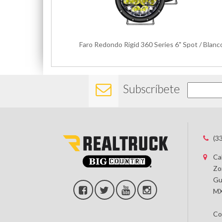
Faro Redondo Rigid 360 Series 6" Spot / Blanc
Subscríbete
(3
Ca
Zo
Gu
MX
Co