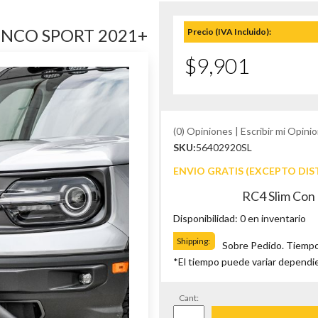
ONCO SPORT 2021+
Precio (IVA Incluido):
$9,901
(0) Opiniones | Escribir mi Opinio
SKU:
56402920SL
ENVIO GRATIS (EXCEPTO DIS
RC4 Slim Con
Disponibilidad: 0 en inventario
Shipping:
Sobre Pedido. Tiempo
*El tiempo puede variar dependi
Cant: