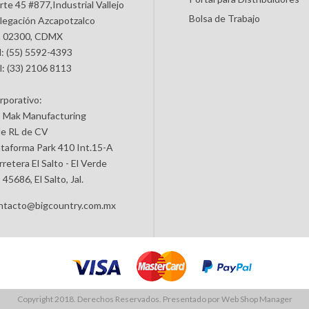
rte 45 #877,Industrial Vallejo
Bolsa de Trabajo
legación Azcapotzalco
 02300, CDMX
l: (55) 5592-4393
l: (33) 2106 8113
rporativo:
 Mak Manufacturing
de RL de CV
ataforma Park 410 Int.15-A
retera El Salto - El Verde
45686, El Salto, Jal.
ntacto@bigcountry.com.mx
Copyright 2018. Derechos Reservados. Presentado por
Web Shop Manager