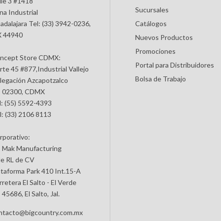
lle 3 #1418
Sucursales
na Industrial
adalajara Tel: (33) 3942-0236,
Catálogos
 44940
Nuevos Productos
Promociones
ncept Store CDMX:
Portal para Distribuidores
rte 45 #877,Industrial Vallejo
Bolsa de Trabajo
legación Azcapotzalco
 02300, CDMX
l: (55) 5592-4393
l: (33) 2106 8113
rporativo:
 Mak Manufacturing
de RL de CV
ataforma Park 410 Int.15-A
retera El Salto - El Verde
45686, El Salto, Jal.
ntacto@bigcountry.com.mx