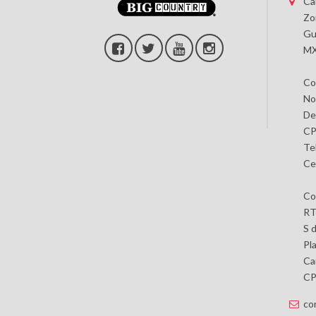
Ca
Zo
Gu
MX
Co
No
De
CP
Te
Ce
Co
RT
S 
Pl
Car
CP 
co