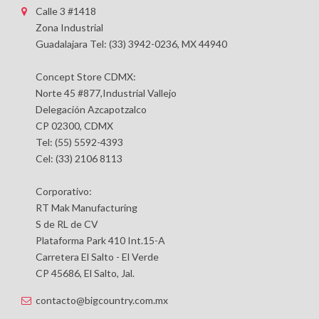
Calle 3 #1418
Zona Industrial
Guadalajara Tel: (33) 3942-0236, MX 44940
Concept Store CDMX:
Norte 45 #877,Industrial Vallejo
Delegación Azcapotzalco
CP 02300, CDMX
Tel: (55) 5592-4393
Cel: (33) 2106 8113
Corporativo:
RT Mak Manufacturing
S de RL de CV
Plataforma Park 410 Int.15-A
Carretera El Salto - El Verde
CP 45686, El Salto, Jal.
contacto@bigcountry.com.mx