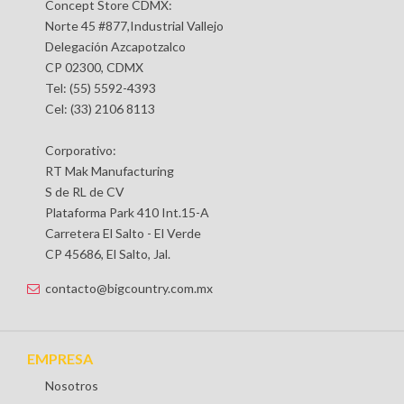
Concept Store CDMX:
Norte 45 #877,Industrial Vallejo
Delegación Azcapotzalco
CP 02300, CDMX
Tel: (55) 5592-4393
Cel: (33) 2106 8113
Corporativo:
RT Mak Manufacturing
S de RL de CV
Plataforma Park 410 Int.15-A
Carretera El Salto - El Verde
CP 45686, El Salto, Jal.
contacto@bigcountry.com.mx
EMPRESA
Nosotros