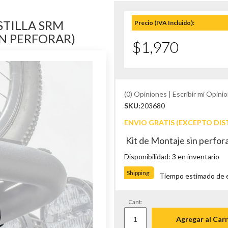
STILLA SRM
Precio (IVA Incluido):
IN PERFORAR)
$1,970
(0) Opiniones | Escribir mi Opinio
SKU:
203680
ENVIO GRATIS (EXCEPTO DIS
Kit de Montaje sin perfor
Disponibilidad: 3 en inventario
Shipping:
Tiempo estimado de en
Cant:
Agregar al Carr