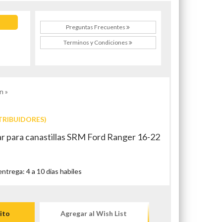
Preguntas Frecuentes
Terminos y Condiciones
n »
TRIBUIDORES)
ar para canastillas SRM Ford Ranger 16-22
trega: 4 a 10 dias habiles
ito
Agregar al Wish List