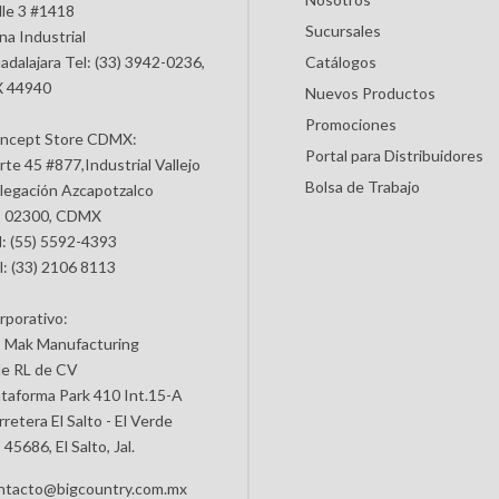
lle 3 #1418
Sucursales
na Industrial
adalajara Tel: (33) 3942-0236,
Catálogos
 44940
Nuevos Productos
Promociones
ncept Store CDMX:
Portal para Distribuidores
rte 45 #877,Industrial Vallejo
Bolsa de Trabajo
legación Azcapotzalco
 02300, CDMX
l: (55) 5592-4393
l: (33) 2106 8113
rporativo:
 Mak Manufacturing
de RL de CV
ataforma Park 410 Int.15-A
retera El Salto - El Verde
45686, El Salto, Jal.
ntacto@bigcountry.com.mx