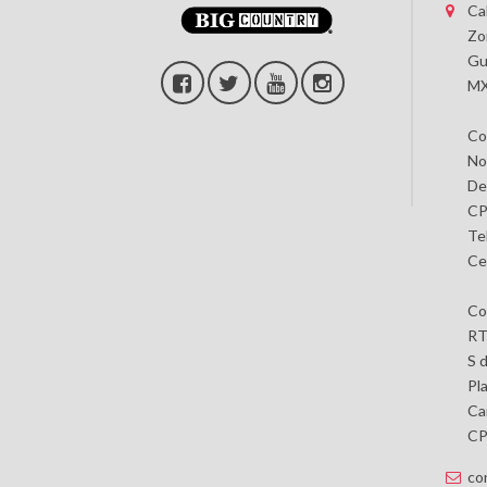
Ca
Zo
Gu
MX
Co
No
De
CP
Te
Ce
Co
RT
S 
Pl
Car
CP 
co