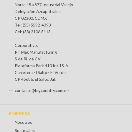
Norte 45 #877,Industrial Vallejo
Delegación Azcapotzalco
CP 02300, CDMX
Tel: (55) 5592-4393
Cel: (33) 2106 8113
Corporativo:
RT Mak Manufacturing
S de RL de CV
Plataforma Park 410 Int.15-A
Carretera El Salto - El Verde
CP 45686, El Salto, Jal.
contacto@bigcountry.com.mx
EMPRESA
Nosotros
Sucursales