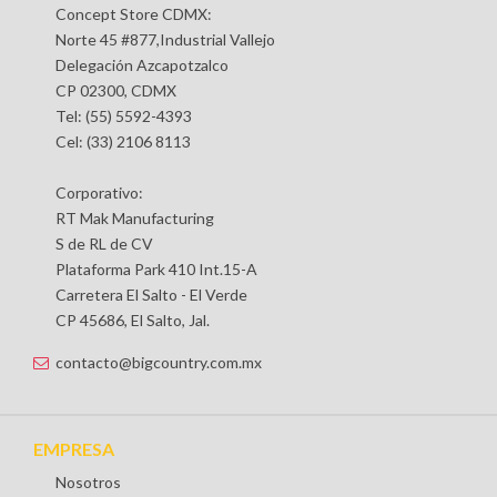
Concept Store CDMX:
Norte 45 #877,Industrial Vallejo
Delegación Azcapotzalco
CP 02300, CDMX
Tel: (55) 5592-4393
Cel: (33) 2106 8113
Corporativo:
RT Mak Manufacturing
S de RL de CV
Plataforma Park 410 Int.15-A
Carretera El Salto - El Verde
CP 45686, El Salto, Jal.
contacto@bigcountry.com.mx
EMPRESA
Nosotros