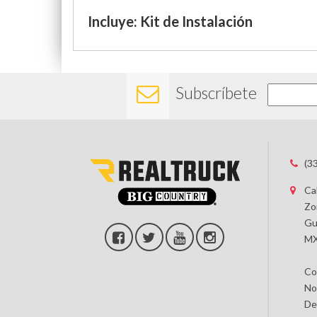
Incluye: Kit de Instalación
Subscríbete
(3
Ca
Zo
Gu
MX
Co
No
De