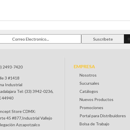
EMPRESA
3) 2493-7420
Nosotros
lle 3 #1418
Sucursales
na Industrial
adalajara Tel: (33) 3942-0236,
Catálogos
 44940
Nuevos Productos
Promociones
ncept Store CDMX:
Portal para Distribuidores
rte 45 #877,Industrial Vallejo
Bolsa de Trabajo
legación Azcapotzalco