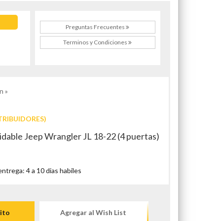
Preguntas Frecuentes
Terminos y Condiciones
n »
TRIBUIDORES)
idable Jeep Wrangler JL 18-22 (4 puertas)
trega: 4 a 10 dias habiles
ito
Agregar al Wish List