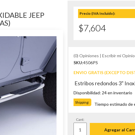
IDABLE JEEP
Precio (IVA Incluido):
AS)
$7,604
(0) Opiniones | Escribir mi Opinio
SKU:
4506PS
ENVIO GRATIS (EXCEPTO DIS
Estribos redondos 3" Inox
Disponibilidad: 24 en inventario
Shipping:
Tiempo estimado de en
Cant:
Agregar al Carr