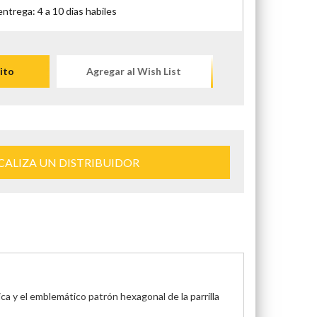
trega: 4 a 10 dias habiles
ito
Agregar al Wish List
CALIZA UN DISTRIBUIDOR
a y el emblemático patrón hexagonal de la parrilla