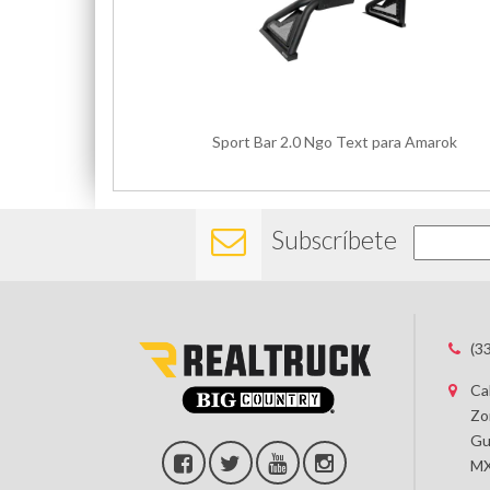
Sport Bar 2.0 Ngo Text para Amarok
Subscríbete
(3
Ca
Zo
Gu
MX