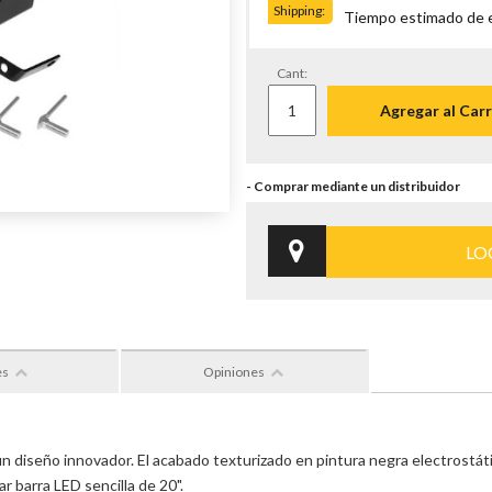
Shipping:
Tiempo estimado de en
Cant:
Agregar al Carr
LO
es
Opiniones
diseño innovador. El acabado texturizado en pintura negra electrostátic
ar barra LED sencilla de 20".