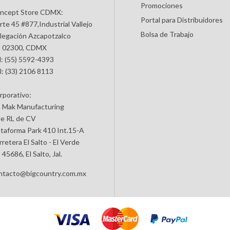
Promociones
ncept Store CDMX:
Portal para Distribuidores
rte 45 #877,Industrial Vallejo
Bolsa de Trabajo
legación Azcapotzalco
 02300, CDMX
l: (55) 5592-4393
l: (33) 2106 8113
rporativo:
 Mak Manufacturing
de RL de CV
ataforma Park 410 Int.15-A
retera El Salto - El Verde
45686, El Salto, Jal.
ntacto@bigcountry.com.mx