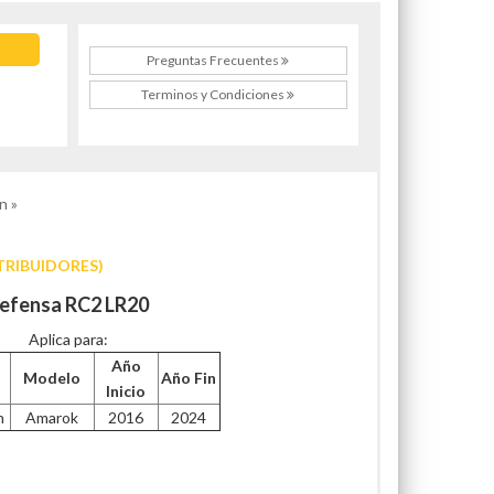
Preguntas Frecuentes
Terminos y Condiciones
n »
TRIBUIDORES)
efensa RC2 LR20
Aplica para:
Año
Modelo
Año Fin
Inicio
n
Amarok
2016
2024