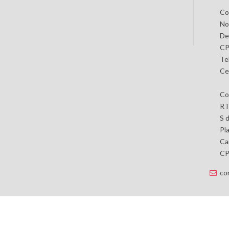
Co
No
De
CP
Te
Ce
Co
RT
S 
Pl
Car
CP 
co