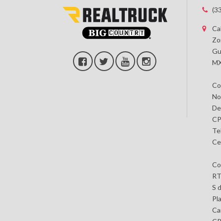
(3
Ca
Zo
Gu
MX
Co
No
De
CP
Te
Ce
Co
RT
S 
Pl
Car