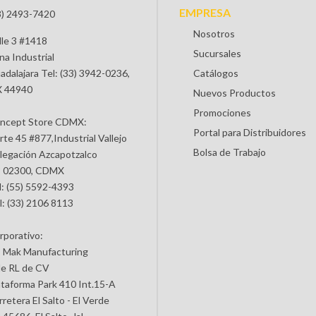
EMPRESA
3) 2493-7420
Nosotros
lle 3 #1418
Sucursales
na Industrial
adalajara Tel: (33) 3942-0236,
Catálogos
 44940
Nuevos Productos
Promociones
ncept Store CDMX:
Portal para Distribuidores
rte 45 #877,Industrial Vallejo
Bolsa de Trabajo
legación Azcapotzalco
 02300, CDMX
l: (55) 5592-4393
l: (33) 2106 8113
rporativo:
 Mak Manufacturing
de RL de CV
ataforma Park 410 Int.15-A
retera El Salto - El Verde