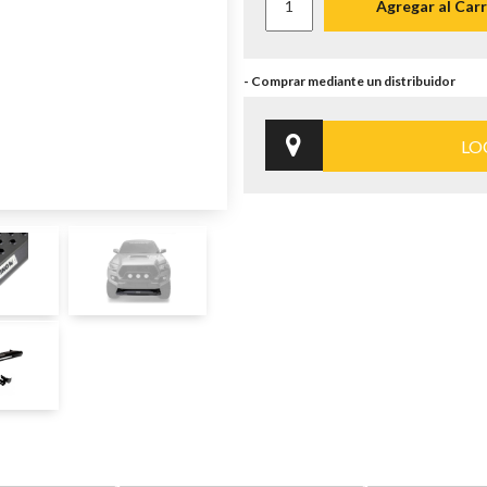
Agregar al Carr
LO