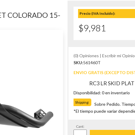
ET COLORADO 15-
Precio (IVA Incluido):
$9,981
(0) Opiniones | Escribir mi Opinio
SKU:
561460T
ENVIO GRATIS (EXCEPTO DIS
RC3 LR SKID PLA
Disponibilidad: 0 en inventario
Shipping:
Sobre Pedido. Tiempo
*El tiempo puede variar dependi
Cant: