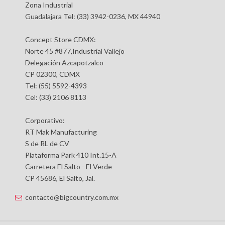
Zona Industrial
Guadalajara Tel: (33) 3942-0236, MX 44940
Concept Store CDMX:
Norte 45 #877,Industrial Vallejo
Delegación Azcapotzalco
CP 02300, CDMX
Tel: (55) 5592-4393
Cel: (33) 2106 8113
Corporativo:
RT Mak Manufacturing
S de RL de CV
Plataforma Park 410 Int.15-A
Carretera El Salto - El Verde
CP 45686, El Salto, Jal.
contacto@bigcountry.com.mx