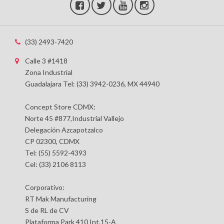
(33) 2493-7420
Calle 3 #1418
Zona Industrial
Guadalajara Tel: (33) 3942-0236, MX 44940
Concept Store CDMX:
Norte 45 #877,Industrial Vallejo
Delegación Azcapotzalco
CP 02300, CDMX
Tel: (55) 5592-4393
Cel: (33) 2106 8113
Corporativo:
RT Mak Manufacturing
S de RL de CV
Plataforma Park 410 Int.15-A