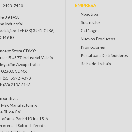
EMPRESA
3) 2493-7420
Nosotros
lle 3 #1418
Sucursales
na Industrial
adalajara Tel: (33) 3942-0236,
Catálogos
 44940
Nuevos Productos
Promociones
ncept Store CDMX:
Portal para Distribuidores
rte 45 #877,Industrial Vallejo
Bolsa de Trabajo
legación Azcapotzalco
 02300, CDMX
l: (55) 5592-4393
l: (33) 2106 8113
rporativo:
 Mak Manufacturing
de RL de CV
ataforma Park 410 Int.15-A
retera El Salto - El Verde