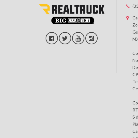
(3
Ca
Zo
Gu
MX
Co
No
De
CP
Te
Ce
Co
RT
S 
Pl
Car