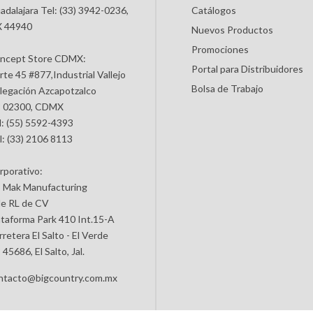
adalajara Tel: (33) 3942-0236,
Catálogos
 44940
Nuevos Productos
Promociones
ncept Store CDMX:
Portal para Distribuidores
rte 45 #877,Industrial Vallejo
Bolsa de Trabajo
legación Azcapotzalco
 02300, CDMX
l: (55) 5592-4393
l: (33) 2106 8113
rporativo:
 Mak Manufacturing
de RL de CV
ataforma Park 410 Int.15-A
retera El Salto - El Verde
45686, El Salto, Jal.
ntacto@bigcountry.com.mx