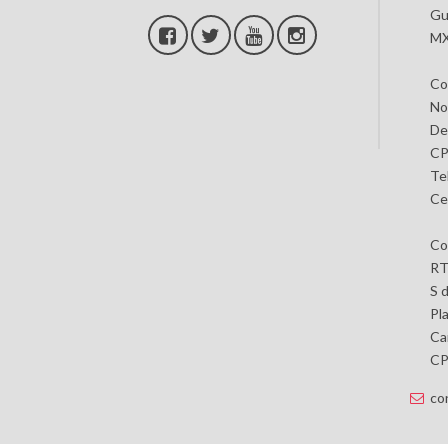
Gu
MX
Co
No
De
CP
Te
Ce
Co
RT
S 
Pl
Car
CP 
co