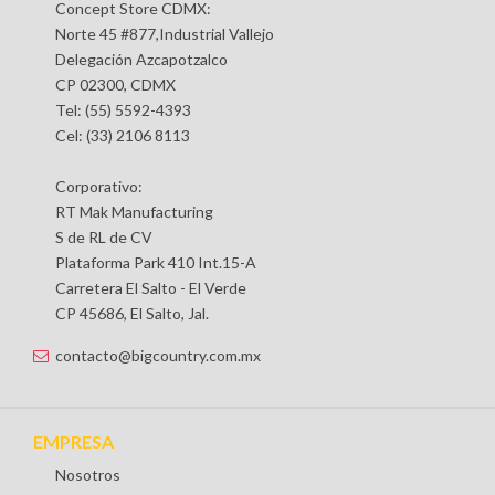
Concept Store CDMX:
Norte 45 #877,Industrial Vallejo
Delegación Azcapotzalco
CP 02300, CDMX
Tel: (55) 5592-4393
Cel: (33) 2106 8113
Corporativo:
RT Mak Manufacturing
S de RL de CV
Plataforma Park 410 Int.15-A
Carretera El Salto - El Verde
CP 45686, El Salto, Jal.
contacto@bigcountry.com.mx
EMPRESA
Nosotros