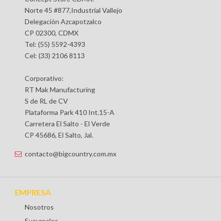
Norte 45 #877,Industrial Vallejo
Delegación Azcapotzalco
CP 02300, CDMX
Tel: (55) 5592-4393
Cel: (33) 2106 8113
Corporativo:
RT Mak Manufacturing
S de RL de CV
Plataforma Park 410 Int.15-A
Carretera El Salto - El Verde
CP 45686, El Salto, Jal.
contacto@bigcountry.com.mx
EMPRESA
Nosotros
Sucursales