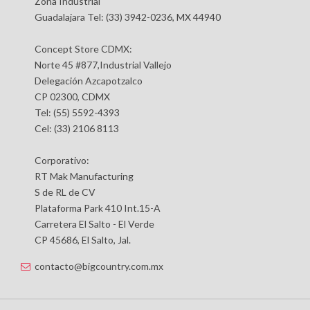
Zona Industrial
Guadalajara Tel: (33) 3942-0236, MX 44940
Concept Store CDMX:
Norte 45 #877,Industrial Vallejo
Delegación Azcapotzalco
CP 02300, CDMX
Tel: (55) 5592-4393
Cel: (33) 2106 8113
Corporativo:
RT Mak Manufacturing
S de RL de CV
Plataforma Park 410 Int.15-A
Carretera El Salto - El Verde
CP 45686, El Salto, Jal.
contacto@bigcountry.com.mx