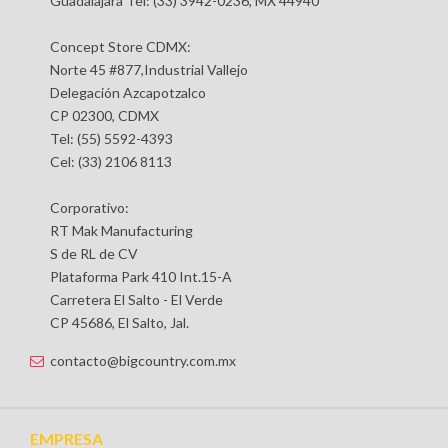
Guadalajara Tel: (33) 3942-0236, MX 44940
Concept Store CDMX:
Norte 45 #877,Industrial Vallejo
Delegación Azcapotzalco
CP 02300, CDMX
Tel: (55) 5592-4393
Cel: (33) 2106 8113
Corporativo:
RT Mak Manufacturing
S de RL de CV
Plataforma Park 410 Int.15-A
Carretera El Salto - El Verde
CP 45686, El Salto, Jal.
contacto@bigcountry.com.mx
EMPRESA