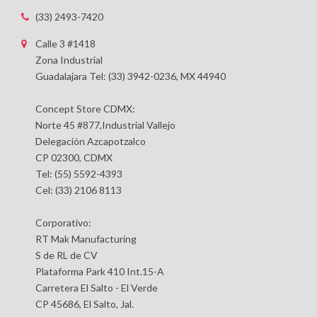
(33) 2493-7420
Calle 3 #1418
Zona Industrial
Guadalajara Tel: (33) 3942-0236, MX 44940
Concept Store CDMX:
Norte 45 #877,Industrial Vallejo
Delegación Azcapotzalco
CP 02300, CDMX
Tel: (55) 5592-4393
Cel: (33) 2106 8113
Corporativo:
RT Mak Manufacturing
S de RL de CV
Plataforma Park 410 Int.15-A
Carretera El Salto - El Verde
CP 45686, El Salto, Jal.