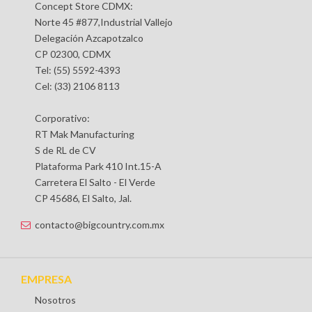
Concept Store CDMX:
Norte 45 #877,Industrial Vallejo
Delegación Azcapotzalco
CP 02300, CDMX
Tel: (55) 5592-4393
Cel: (33) 2106 8113
Corporativo:
RT Mak Manufacturing
S de RL de CV
Plataforma Park 410 Int.15-A
Carretera El Salto - El Verde
CP 45686, El Salto, Jal.
contacto@bigcountry.com.mx
EMPRESA
Nosotros