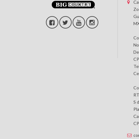
Ca
Zo
Gu
MX
Co
No
De
CP
Te
Ce
Co
RT
S 
Pl
Car
CP 
co