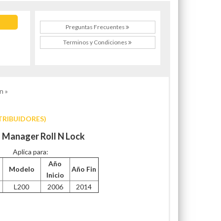
Preguntas Frecuentes
Terminos y Condiciones
n »
TRIBUIDORES)
 Manager Roll N Lock
Aplica para:
Año
Modelo
Año Fin
Inicio
L200
2006
2014