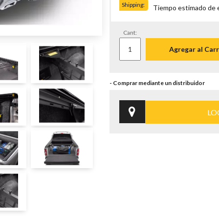
Shipping:
Tiempo estimado de en
Cant:
Agregar al Carr
LO