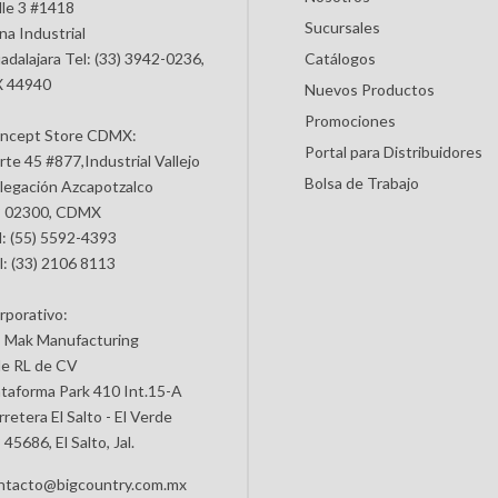
lle 3 #1418
Sucursales
na Industrial
adalajara Tel: (33) 3942-0236,
Catálogos
 44940
Nuevos Productos
Promociones
ncept Store CDMX:
Portal para Distribuidores
rte 45 #877,Industrial Vallejo
Bolsa de Trabajo
legación Azcapotzalco
 02300, CDMX
l: (55) 5592-4393
l: (33) 2106 8113
rporativo:
 Mak Manufacturing
de RL de CV
ataforma Park 410 Int.15-A
retera El Salto - El Verde
45686, El Salto, Jal.
ntacto@bigcountry.com.mx