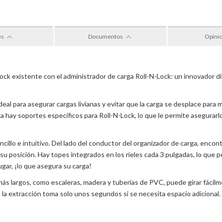
es
Documentos
Opini
ock existente con el administrador de carga Roll-N-Lock: un innovador di
eal para asegurar cargas livianas y evitar que la carga se desplace para
hay soportes específicos para Roll-N-Lock, lo que le permite asegurarlo f
cillo e intuitivo. Del lado del conductor del organizador de carga, encon
a su posición. Hay topes integrados en los rieles cada 3 pulgadas, lo que 
ugar, ¡lo que asegura su carga!
ás largos, como escaleras, madera y tuberías de PVC, puede girar fácilm
 la extracción toma solo unos segundos si se necesita espacio adicional.