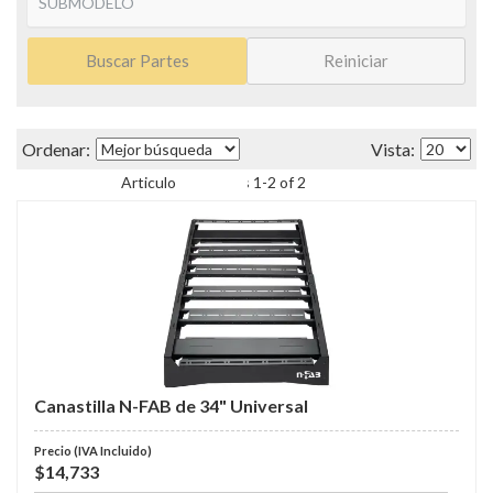
Buscar Partes
Reiniciar
Items
1
-
2
of
2
Canastilla N-FAB de 34" Universal
$14,733