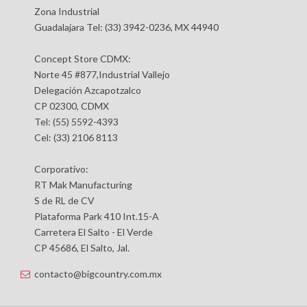
Zona Industrial
Guadalajara Tel: (33) 3942-0236, MX 44940
Concept Store CDMX:
Norte 45 #877,Industrial Vallejo
Delegación Azcapotzalco
CP 02300, CDMX
Tel: (55) 5592-4393
Cel: (33) 2106 8113
Corporativo:
RT Mak Manufacturing
S de RL de CV
Plataforma Park 410 Int.15-A
Carretera El Salto - El Verde
CP 45686, El Salto, Jal.
contacto@bigcountry.com.mx