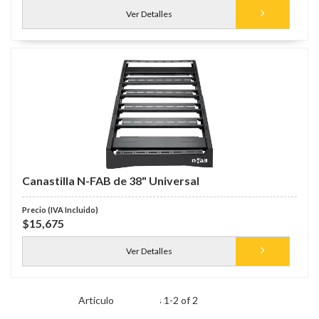
Ver Detalles
Canastilla N-FAB de 38" Universal
$15,675
Ver Detalles
Items
1
-
2
of
2