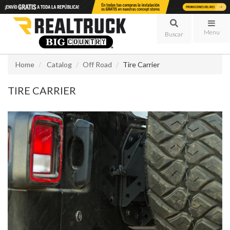
Menu
Home
Catalog
Off Road
Tire Carrier
TIRE CARRIER