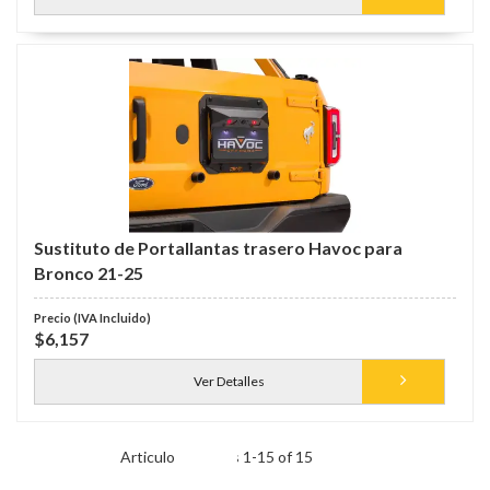
Sustituto de Portallantas trasero Havoc para
Bronco 21-25
$6,157
Ver Detalles
Items
1
-
15
of
15