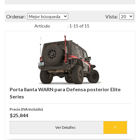
Items
1
-
15
of
15
Porta llanta WARN para Defensa posterior Elite
Series
$25,844
Ver Detalles