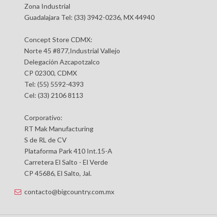
Zona Industrial
Guadalajara Tel: (33) 3942-0236, MX 44940
Concept Store CDMX:
Norte 45 #877,Industrial Vallejo
Delegación Azcapotzalco
CP 02300, CDMX
Tel: (55) 5592-4393
Cel: (33) 2106 8113
Corporativo:
RT Mak Manufacturing
S de RL de CV
Plataforma Park 410 Int.15-A
Carretera El Salto - El Verde
CP 45686, El Salto, Jal.
contacto@bigcountry.com.mx