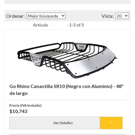
Items
1
-
3
of
3
Go Rhino Canastilla SR10 (Negro con Aluminio) - 48"
de largo
$10,743
Ver Detalles