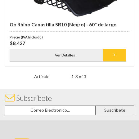
Go Rhino Canastilla SR10 (Negro) - 60" de largo
$8,427
Ver Detalles
Items
1
-
3
of
3
Subscríbete