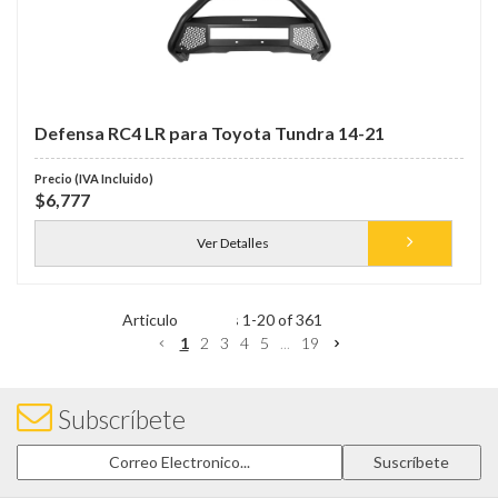
Defensa RC4 LR para Toyota Tundra 14-21
$6,777
Ver Detalles
Items
1
-
20
of
361
1
2
3
4
5
...
19
Subscríbete