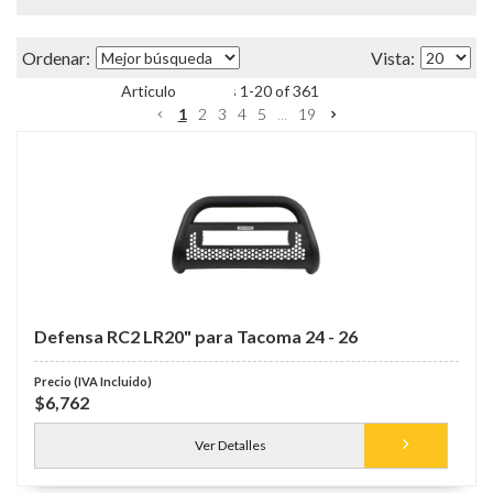
Items
1
-
20
of
361
1
2
3
4
5
...
19
Defensa RC2 LR20" para Tacoma 24 - 26
$6,762
Ver Detalles