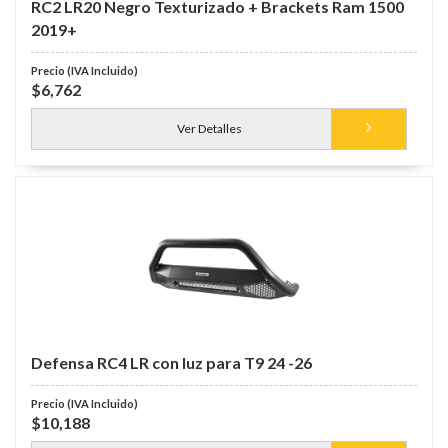
RC2 LR20 Negro Texturizado + Brackets Ram 1500
2019+
$6,762
Ver Detalles
Defensa RC4 LR con luz para T9 24 -26
$10,188