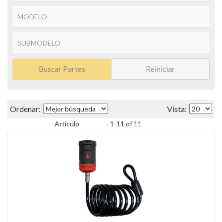
Buscar Partes
Reiniciar
Items
1
-
11
of
11