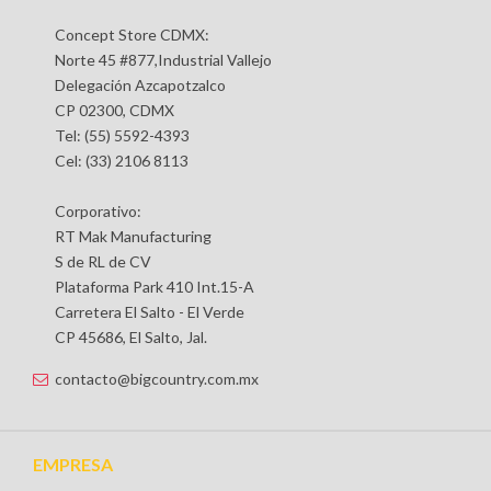
Concept Store CDMX:
Norte 45 #877,Industrial Vallejo
Delegación Azcapotzalco
CP 02300, CDMX
Tel: (55) 5592-4393
Cel: (33) 2106 8113
Corporativo:
RT Mak Manufacturing
S de RL de CV
Plataforma Park 410 Int.15-A
Carretera El Salto - El Verde
CP 45686, El Salto, Jal.
contacto@bigcountry.com.mx
EMPRESA