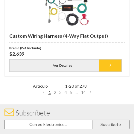
Custom Wiring Harness (4-Way Flat Output)
$2,639
Ver Detalles
Items
1
-
20
of
278
1
2
3
4
5
...
14
Subscríbete