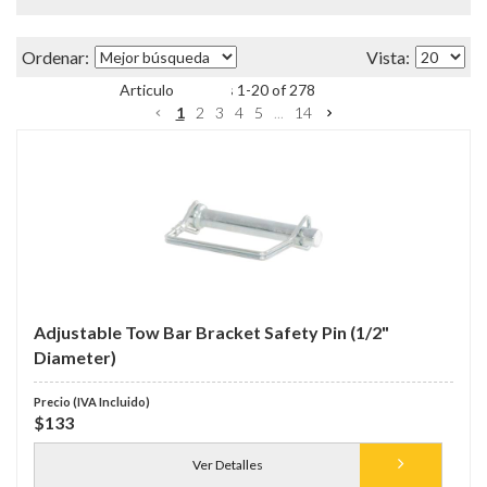
Items
1
-
20
of
278
1
2
3
4
5
...
14
Adjustable Tow Bar Bracket Safety Pin (1/2"
Diameter)
$133
Ver Detalles