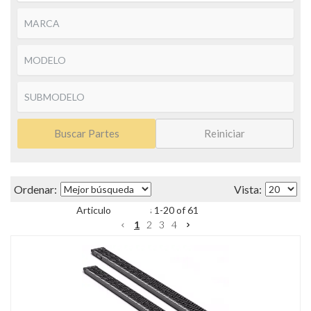
Buscar Partes
Reiniciar
Items
1
-
20
of
61
1
2
3
4