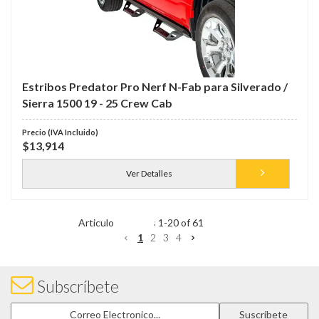
Estribos Predator Pro Nerf N-Fab para Silverado /
Sierra 1500 19 - 25 Crew Cab
$13,914
Ver Detalles
Items
1
-
20
of
61
1
2
3
4
Subscríbete