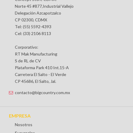
Norte 45 #877,Industrial Vallejo
Delegación Azcapotzalco
CP 02300, CDMX
Tel: (55) 5592-4393
Cel: (33) 2106 8113
Corporativo:
RT Mak Manufacturing
S de RL de CV
Plataforma Park 410 Int.15-A
Carretera El Salto - El Verde
CP 45686, El Salto, Jal.
contacto@bigcountry.com.mx
EMPRESA
Nosotros
Sucursales