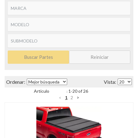
Buscar Partes
Reiniciar
Items
1
-
20
of
26
1
2