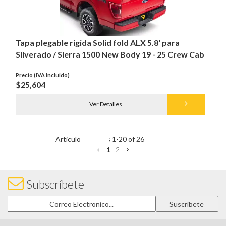
Tapa plegable rigida Solid fold ALX 5.8' para
Silverado / Sierra 1500 New Body 19 - 25 Crew Cab
$25,604
Ver Detalles
Items
1
-
20
of
26
1
2
Subscríbete