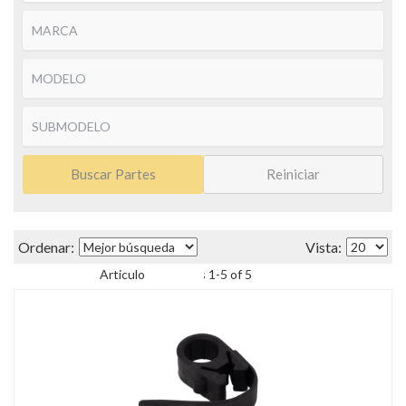
Buscar Partes
Reiniciar
Items
1
-
5
of
5