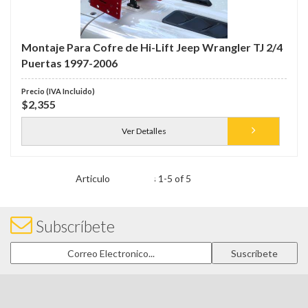
Montaje Para Cofre de Hi-Lift Jeep Wrangler TJ 2/4
Puertas 1997-2006
$2,355
Ver Detalles
Items
1
-
5
of
5
Subscríbete