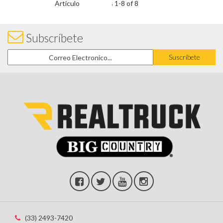
Items
1
-
8
of
8
Subscríbete
(33) 2493-7420