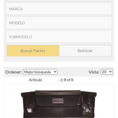
Buscar Partes
Reiniciar
Items
1
-
8
of
8