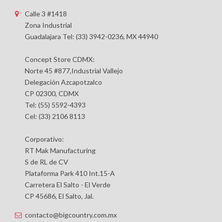
Calle 3 #1418
Zona Industrial
Guadalajara Tel: (33) 3942-0236, MX 44940
Concept Store CDMX:
Norte 45 #877,Industrial Vallejo
Delegación Azcapotzalco
CP 02300, CDMX
Tel: (55) 5592-4393
Cel: (33) 2106 8113
Corporativo:
RT Mak Manufacturing
S de RL de CV
Plataforma Park 410 Int.15-A
Carretera El Salto - El Verde
CP 45686, El Salto, Jal.
contacto@bigcountry.com.mx