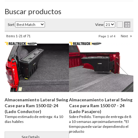
Buscar productos
Sort
View
Items
1-
21
of
71
Next
»
Page
1
of
4
Almacenamiento Lateral Swing
Almacenamiento Lateral Swing
Case para Ram 1500 02-24
Case para Ram 1500 07 - 24
(Lado Conductor)
(Lado Pasajero)
Tiempo estimado de entrega: 4 a 10
Sobre Pedido. Tiempo de entrega de 8
dias habiles
a 10 semanas aproximadamente. *El
tiempo puede variar dependiendo el
producto
See Details