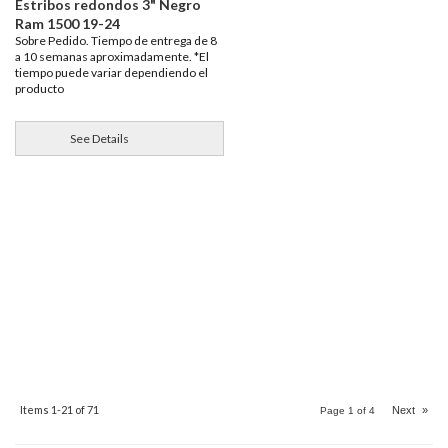
Estribos redondos 3" Negro
Ram 1500 19-24
Sobre Pedido. Tiempo de entrega de 8
a 10 semanas aproximadamente. *El
tiempo puede variar dependiendo el
producto
See Details
Items
1-
21
of
71
Next
»
Page
1
of
4