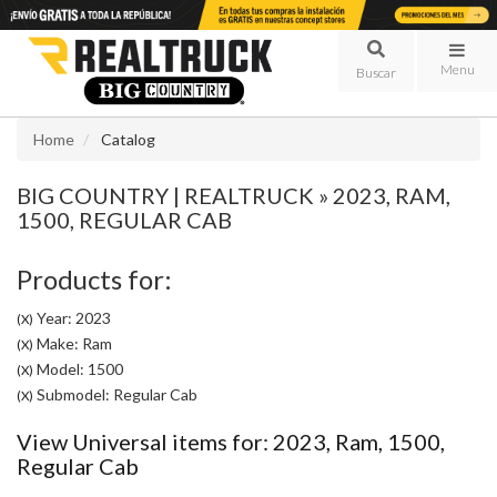
Menu
Home
Catalog
BIG COUNTRY | REALTRUCK
»
2023,
RAM,
1500,
REGULAR CAB
Products for:
Year: 2023
(X)
Make: Ram
(X)
Model: 1500
(X)
Submodel: Regular Cab
(X)
View Universal items for:
2023
,
Ram
,
1500
,
Regular Cab