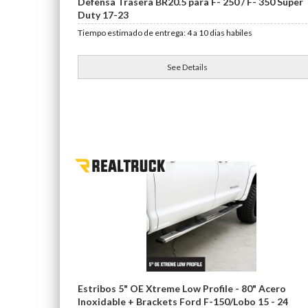
Defensa Trasera BR20.5 para F- 250 / F- 350 Super
Duty 17-23
Tiempo estimado de entrega: 4 a 10 dias habiles
See Details
Estribos 5" OE Xtreme Low Profile - 80" Acero
Inoxidable + Brackets Ford F-150/Lobo 15 - 24