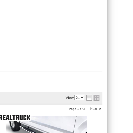
View
Next
»
Page
1
of
3