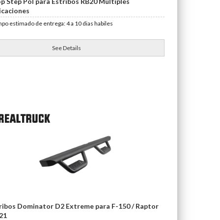
p Step Pol para Estribos RB20 Multiples
icaciones
po estimado de entrega: 4 a 10 dias habiles
See Details
ribos Dominator D2 Extreme para F-150 / Raptor
21