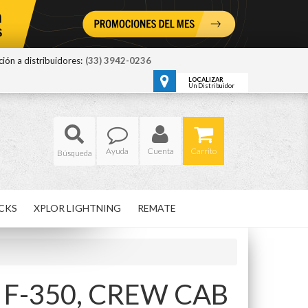
ión a distribuidores:
(33) 3942-0236
LOCALIZAR
Un Distribuidor
Ayuda
Cuenta
Carrito
CKS
XPLOR LIGHTNING
REMATE
,
F-350,
CREW CAB