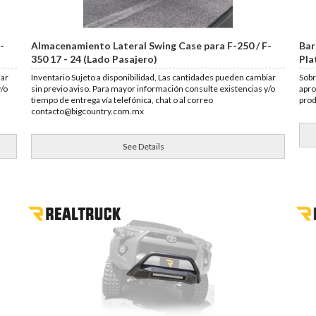
-
Almacenamiento Lateral Swing Case para F-250 / F-
Bar
350 17 - 24 (Lado Pasajero)
Pla
iar
Inventario Sujeto a disponibilidad, Las cantidades pueden cambiar
Sobr
y/o
sin previo aviso. Para mayor información consulte existencias y/o
apro
tiempo de entrega vía telefónica, chat o al correo
pro
contacto@bigcountry.com.mx
See Details