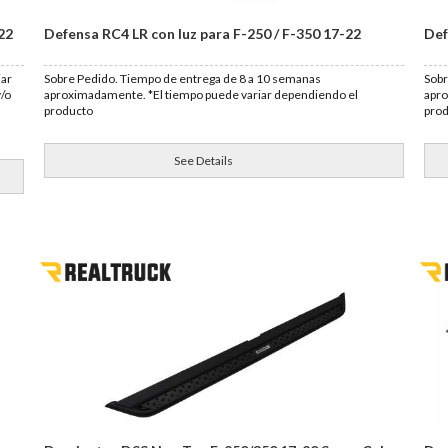
22
Defensa RC4 LR con luz para F-250 / F-350 17-22
Def
iar
Sobre Pedido. Tiempo de entrega de 8 a 10 semanas
Sobr
y/o
aproximadamente. *El tiempo puede variar dependiendo el
apro
producto
pro
See Details