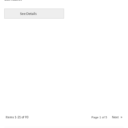
See Details
Items
1-
21
of
93
Next
»
Page
1
of
5