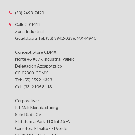
(33) 2493-7420
Calle 3 #1418
Zona Industrial
Guadalajara Tel: (33) 3942-0236, MX 44940
Concept Store CDMX:
Norte 45 #877,Industrial Vallejo
Delegación Azcapotzalco
CP 02300, CDMX
Tel: (55) 5592-4393
Cel: (33) 2106 8113
Corporativo:
RT Mak Manufacturing
S de RL de CV
Plataforma Park 410 Int.15-A
Carretera El Salto - El Verde