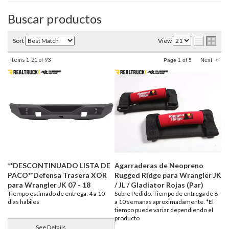
Buscar productos
Sort
View
Items
1-
21
of
93
Next
»
Page
1
of
5
**DESCONTINUADO LISTA DE
Agarraderas de Neopreno
PACO**Defensa Trasera XOR
Rugged Ridge para Wrangler JK
para Wrangler JK 07 - 18
/ JL / Gladiator Rojas (Par)
Tiempo estimado de entrega: 4 a 10
Sobre Pedido. Tiempo de entrega de 8
dias habiles
a 10 semanas aproximadamente. *El
tiempo puede variar dependiendo el
producto
See Details