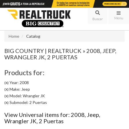
Menu
Home
Catalog
BIG COUNTRY | REALTRUCK
»
2008,
JEEP,
WRANGLER JK,
2 PUERTAS
Products for:
Year: 2008
(X)
Make: Jeep
(X)
Model: Wrangler JK
(X)
Submodel: 2 Puertas
(X)
View Universal items for:
2008
,
Jeep
,
Wrangler JK
,
2 Puertas