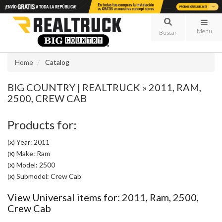
Menu
Home
Catalog
BIG COUNTRY | REALTRUCK
»
2011,
RAM,
2500,
CREW CAB
Products for:
Year: 2011
(X)
Make: Ram
(X)
Model: 2500
(X)
Submodel: Crew Cab
(X)
View Universal items for:
2011
,
Ram
,
2500
,
Crew Cab