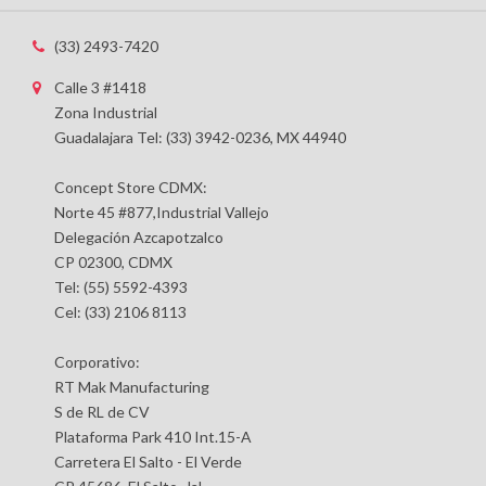
(33) 2493-7420
Calle 3 #1418
Zona Industrial
Guadalajara Tel: (33) 3942-0236, MX 44940
Concept Store CDMX:
Norte 45 #877,Industrial Vallejo
Delegación Azcapotzalco
CP 02300, CDMX
Tel: (55) 5592-4393
Cel: (33) 2106 8113
Corporativo:
RT Mak Manufacturing
S de RL de CV
Plataforma Park 410 Int.15-A
Carretera El Salto - El Verde