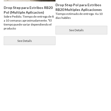
Drop Step Pol para Estribos
Drop Step para Estribos RB20
RB20 Multiples Aplicaciones
Pol (Multiple Aplicacion)
Tiempo estimado de entrega: 4 a 10
Sobre Pedido. Tiempo de entrega de 8
dias habiles
a 10 semanas aproximadamente. *El
tiempo puede variar dependiendo el
producto
See Details
See Details