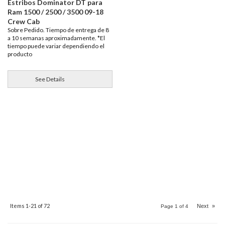
Estribos Dominator DT para
Ram 1500 / 2500 / 3500 09-18
Crew Cab
Sobre Pedido. Tiempo de entrega de 8
a 10 semanas aproximadamente. *El
tiempo puede variar dependiendo el
producto
See Details
Items
1-
21
of
72
Next
»
Page
1
of
4