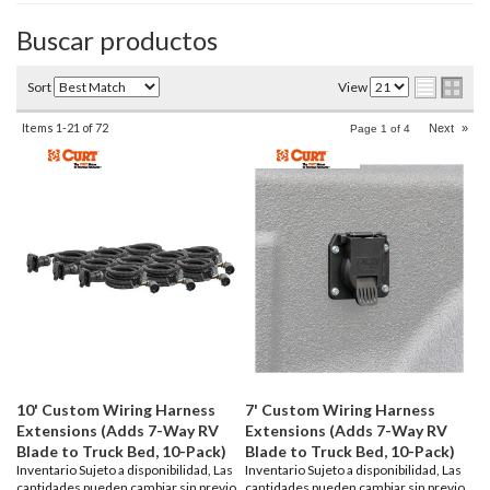
Buscar productos
Sort
View
Items
1-
21
of
72
Next
»
Page
1
of
4
10' Custom Wiring Harness
7' Custom Wiring Harness
Extensions (Adds 7-Way RV
Extensions (Adds 7-Way RV
Blade to Truck Bed, 10-Pack)
Blade to Truck Bed, 10-Pack)
Inventario Sujeto a disponibilidad, Las
Inventario Sujeto a disponibilidad, Las
cantidades pueden cambiar sin previo
cantidades pueden cambiar sin previo