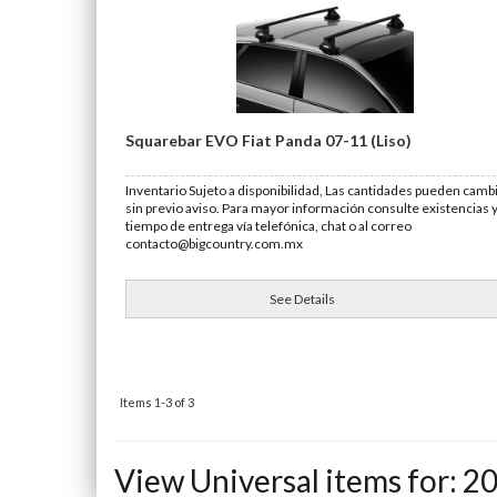
Squarebar EVO Fiat Panda 07-11 (Liso)
Inventario Sujeto a disponibilidad, Las cantidades pueden camb
sin previo aviso. Para mayor información consulte existencias 
tiempo de entrega vía telefónica, chat o al correo
contacto@bigcountry.com.mx
See Details
Items
1-
3
of
3
View Universal items for:
2