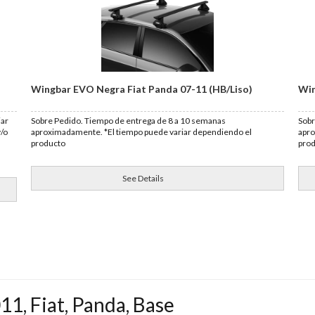
Wingbar EVO Negra Fiat Panda 07-11 (HB/Liso)
Win
iar
Sobre Pedido. Tiempo de entrega de 8 a 10 semanas
Sobr
y/o
aproximadamente. *El tiempo puede variar dependiendo el
apro
producto
pro
See Details
011
,
Fiat
,
Panda
,
Base