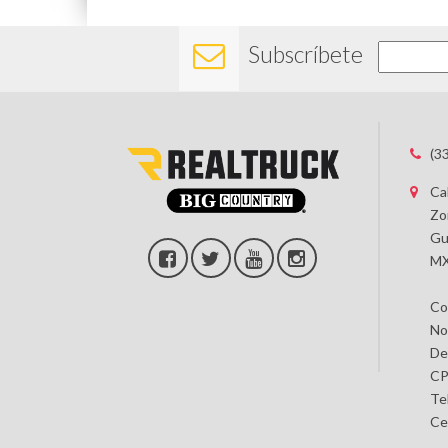
Subscríbete
(3
Ca
Zo
Gu
MX
Co
No
De
CP
Te
Ce