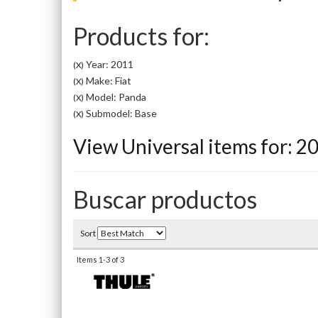
Products for:
Year: 2011
(X)
Make: Fiat
(X)
Model: Panda
(X)
Submodel: Base
(X)
View Universal items for:
2
Buscar productos
Sort
Items
1-
3
of
3