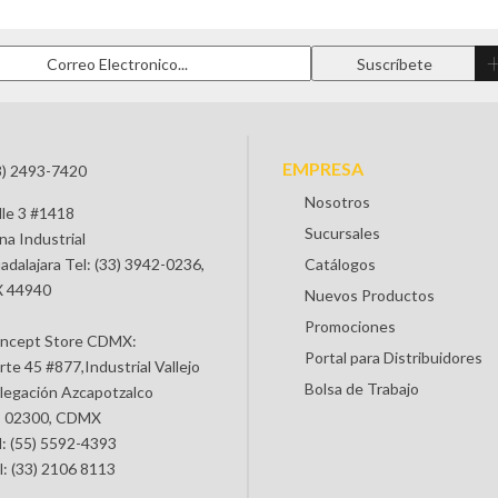
EMPRESA
3) 2493-7420
Nosotros
lle 3 #1418
Sucursales
na Industrial
adalajara Tel: (33) 3942-0236,
Catálogos
 44940
Nuevos Productos
Promociones
ncept Store CDMX:
Portal para Distribuidores
rte 45 #877,Industrial Vallejo
Bolsa de Trabajo
legación Azcapotzalco
 02300, CDMX
l: (55) 5592-4393
l: (33) 2106 8113