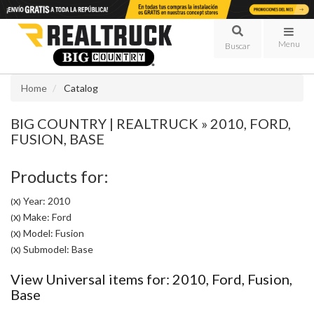
Menu
Home
Catalog
BIG COUNTRY | REALTRUCK
»
2010,
FORD,
FUSION,
BASE
Products for:
Year: 2010
(X)
Make: Ford
(X)
Model: Fusion
(X)
Submodel: Base
(X)
View Universal items for:
2010
,
Ford
,
Fusion
,
Base